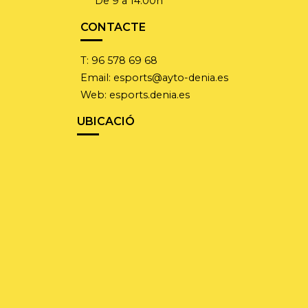
De 9 a 14:00h
CONTACTE
T:
96 578 69 68
Email:
esports@ayto-denia.es
Web:
esports.denia.es
UBICACIÓ