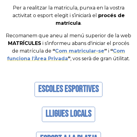
Per a realitzar la matricula, punxa en la vostra
activitat o esport elegit i s’iniciarà el
procés de
matrícula
.
Recomanem que aneu al menú superior de la web
MATRÍCULES
i s’informeu abans d'iniciar el procés
de matrícula de
“
Com matricular-se
”
i
“
Com
funciona l’Àrea Privada
”
, vos serà de gran útilitat.
Escoles Esportives
Lligues Locals