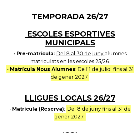
TEMPORADA 26/27
ESCOLES ESPORTIVES
MUNICIPALS
· Pre-matrícula:
Del 8 al 30 de juny
alumnes
matriculats en les escoles 25/26.
· Matrícula Nous Alumnes
: De l'1 de juliol fins al 31
de gener 2027.
LLIGUES LOCALS 26/27
· Matrícula (Reserva)
:
Del 8 de juny fins al 31 de
gener 2027.
•••••••••••