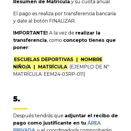
Resumen de Matrícula
y su cuota anual.
El pago es realiza por transferencia bancaria
y dale al botón FINALIZAR.
IMPORTANTE!
A la vez de
realizar la
transferencia
, como
concepto tienes que
poner
:
ESCUELAS DEPORTIVAS | NOMBRE
NIÑO/A | MATRÍCULA
(EJEMPLO DE Nº
MATRÍCULA: EEM24-03RP-011)
5.
Después tendrás que
adjuntar el recibo de
pago como justificante en tu
ÁREA
PRIVADA
. y el coordinador/a comprobarán