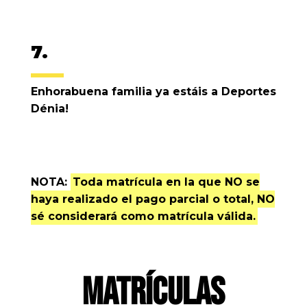
7.
Enhorabuena familia ya estáis a Deportes
Dénia!
NOTA:
Toda matrícula en la que NO se
haya realizado el pago parcial o total, NO
sé considerará como matrícula válida.
MATRÍCULAS