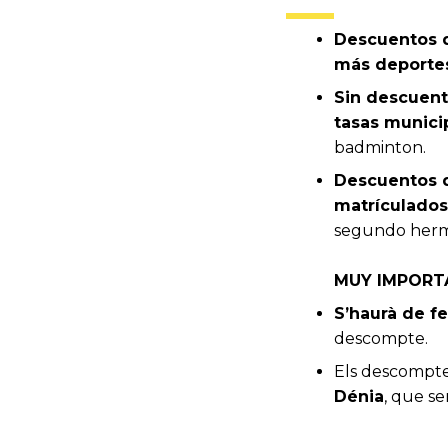
Descuentos d
más deporte
Sin descuent
tasas munici
badminton.
Descuentos d
matrículados
segundo herma
MUY IMPORT
S’haurà de f
descompte.
Els descompt
Dénia
, que se