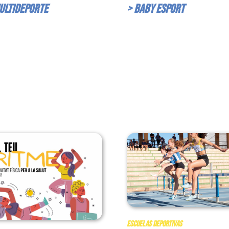
ultideporte
> Baby Esport
Escuelas Deportivas