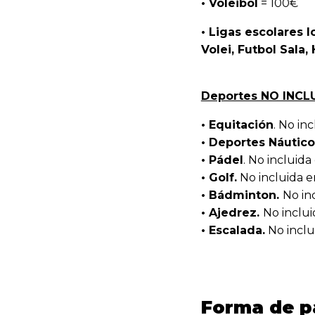
• Voleibol
= 100€
• Ligas escolares l
Volei, Futbol Sala,
Deportes NO INCL
• Equitación
. No in
• Deportes Náutico
• Pádel
. No incluida
• Golf.
No incluida en
• Bádminton.
No in
• Ajedrez.
No inclui
• Escalada.
No inclui
Forma de 