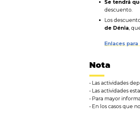
Se tendrá qu
descuento.
Los descuent
de Dénia
, qu
Enlaces para 
Nota
• Las actividades de
• Las actividades est
• Para mayor informa
• En los casos que no