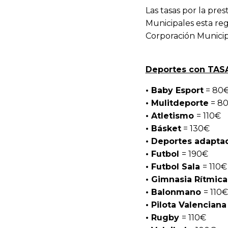
Las tasas por la pres
Municipales esta re
Corporación Municip
Deportes con TAS
• Baby Esport
= 80
• Mulitdeporte
= 8
• Atletismo
= 110€
• Básket
= 130€
• Deportes adapta
• Futbol
= 190€
• Futbol Sala
= 110€
• Gimnasia Rítmic
• Balonmano
= 110€
• Pilota Valenciana
• Rugby
= 110€