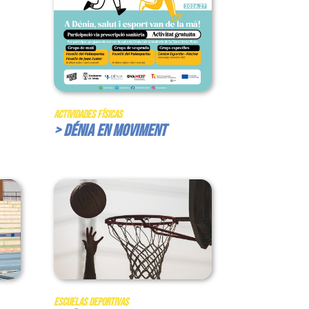
Actividades Físicas
> Dénia en Moviment
Escuelas Deportivas