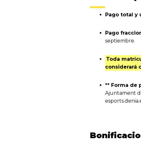
Pago total y 
Pago fraccio
septiembre.
Toda matrícu
considerará 
** Forma de
Ajuntament de
esports.denia.
Bonificaci