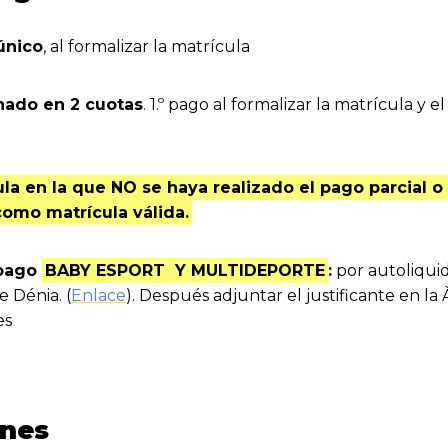
único
, al formalizar la matrícula
nado en 2 cuotas
. 1.º pago al formalizar la matrícula y e
la en la que NO se haya realizado el pago parcial o 
como matrícula válida.
 pago
BABY ESPORT Y MULTIDEPORTE
:
por autoliquid
 Dénia. (
Enlace
). Después adjuntar el justificante en la
es
ones