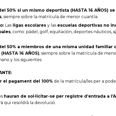
el 50% si un mismo deportista (HASTA 16 AÑOS) se i
s
, siempre sobre la matrícula de menor cuantía.
o:
Las
ligas escolares
y las
escuelas deportivas no inc
pales
, como: pádel, golf, equitación, deportes náuticos, a
el 50% a miembros de una misma unidad familiar co
 (HASTA 16 AÑOS)
, siempre sobre la matrícula de menor
no y los siguientes.
ANTE:
er el pagament del 100%
de la matrícula/les per a poder 
es
hauran de sol·licitar-se per registre d’entrada a l
rà qui resoldrà la devolució.