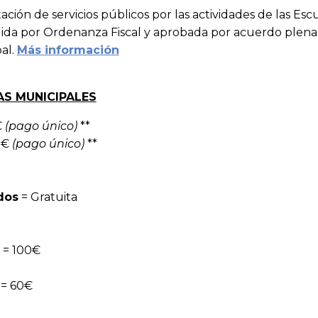
tación de servicios públicos por las actividades de las Es
gida por Ordenanza Fiscal y aprobada por acuerdo plenar
al.
Más información
AS MUNICIPALES
€
(pago único)
**
0€
(pago único)
**
dos
= Gratuita
a
= 100€
= 60€