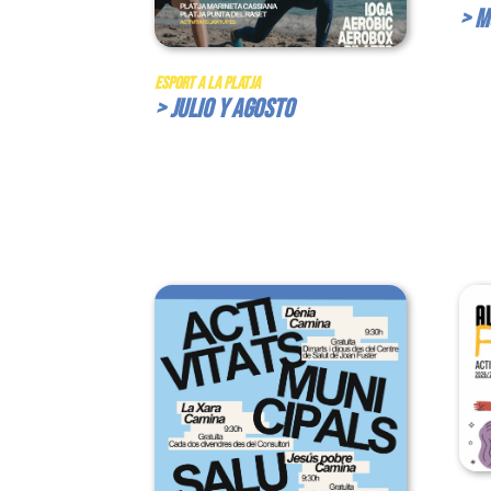
> M
Esport a la Platja
> Julio y Agosto