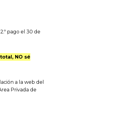
l 2.º pago el 30 de
total, NO sé
ación a la web del
 Àrea Privada de