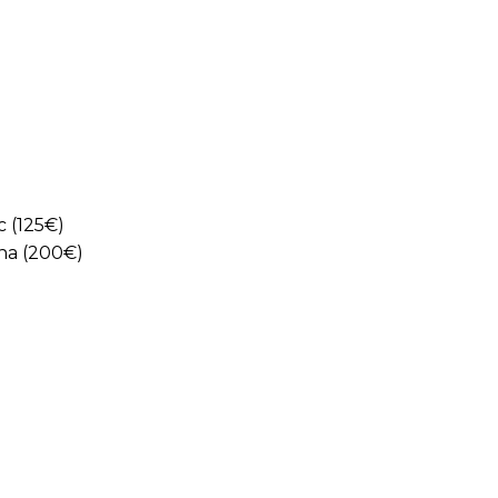
c (125€)
ana (200€)