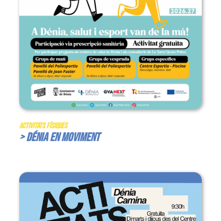
Activitats Físiques
> Dénia en Moviment