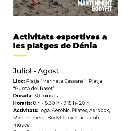
Activitats esportives a
les platges de Dénia
Juliol - Agost
Lloc:
Platja “Marineta Cassiana” i Platja
"Punta del Raset”
Durada:
30 minuts
Horaris:
8 h - 8.30 h - 9.15 h- 20 h
Activitats:
Ioga, Aeròbic, Pilates, Aerobox,
Manteniment, Bodyfit i exercicis amb
música..