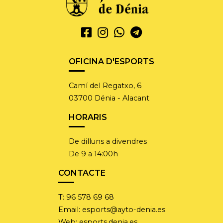
OFICINA D'ESPORTS
Camí del Regatxo, 6
03700 Dénia - Alacant
HORARIS
De dilluns a divendres
De 9 a 14:00h
CONTACTE
T:
96 578 69 68
Email:
esports@ayto-denia.es
Web:
esports.denia.es