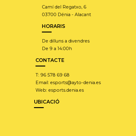
Camí del Regatxo, 6
03700 Dénia - Alacant
HORARIS
De dilluns a divendres
De 9 a 14:00h
CONTACTE
T:
96 578 69 68
Email:
esports@ayto-denia.es
Web:
esports.denia.es
UBICACIÓ