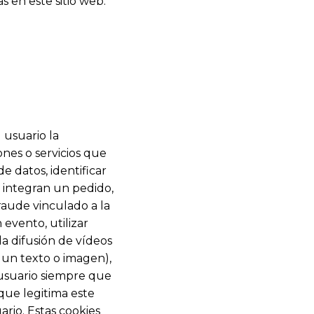
s en este sitio web.
 usuario la
ones o servicios que
e datos, identificar
e integran un pedido,
raude vinculado a la
 evento, utilizar
a difusión de vídeos
 un texto o imagen),
e usuario siempre que
 que legitima este
ario. Estas cookies