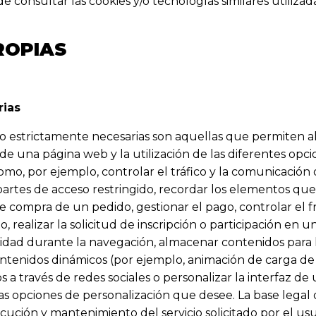
 consultar las cookies y/o tecnologías similares utilizada
ROPIAS
arias
 o estrictamente necesarias son aquellas que permiten al
de una página web y la utilización de las diferentes opci
omo, por ejemplo, controlar el tráfico y la comunicación d
 partes de acceso restringido, recordar los elementos qu
de compra de un pedido, gestionar el pago, controlar el f
o, realizar la solicitud de inscripción o participación en un
dad durante la navegación, almacenar contenidos para l
contenidos dinámicos (por ejemplo, animación de carga de
 a través de redes sociales o personalizar la interfaz d
 las opciones de personalización que desee. La base legal
ecución y mantenimiento del servicio solicitado por el usu