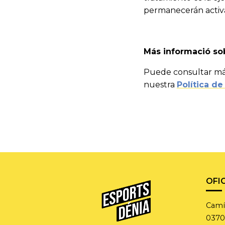
permanecerán activa
Más informació so
Puede consultar más
nuestra
Política de
OFI
Camí 
0370