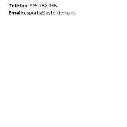
Telèfon:
965 786 968
Email:
esports@ayto-denia.es