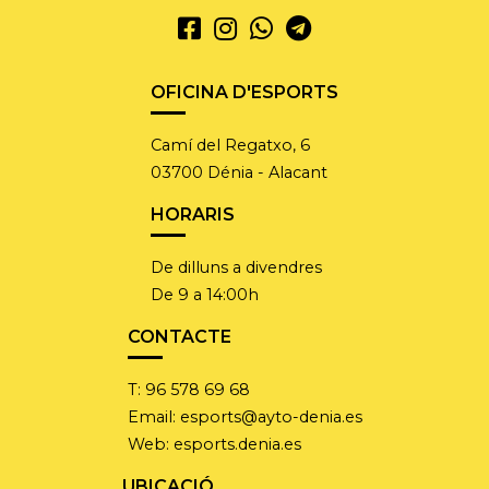
OFICINA D'ESPORTS
Camí del Regatxo, 6
03700 Dénia - Alacant
HORARIS
De dilluns a divendres
De 9 a 14:00h
CONTACTE
T:
96 578 69 68
Email:
esports@ayto-denia.es
Web:
esports.denia.es
UBICACIÓ