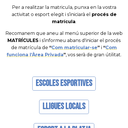
Per a realitzar la matricula, punxa en la vostra
activitat o esport elegit i s’iniciarà el
procés de
matrícula
.
Recomanem que aneu al menú superior de la web
MATRÍCULES
i s’informeu abans d'iniciar el procés
de matrícula de
“
Com matricular-se
”
i
“
Com
funciona l’Àrea Privada
”
, vos serà de gran útilitat.
Escoles Esportives
Lligues Locals