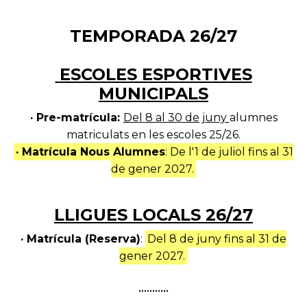
TEMPORADA 26/27
ESCOLES ESPORTIVES
MUNICIPALS
· Pre-matrícula:
Del 8 al 30 de juny
alumnes
matriculats en les escoles 25/26.
· Matrícula Nous Alumnes
: De l'1 de juliol fins al 31
de gener 2027.
LLIGUES LOCALS 26/27
· Matrícula (Reserva)
:
Del 8 de juny fins al 31 de
gener 2027.
•••••••••••