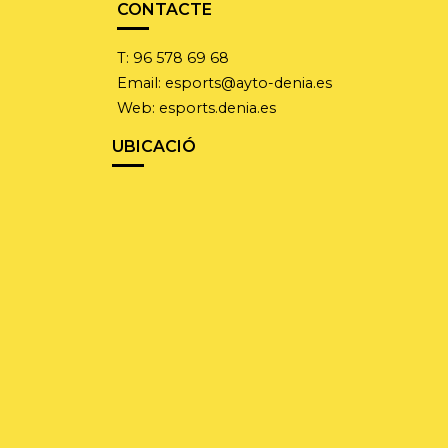
CONTACTE
T:
96 578 69 68
Email:
esports@ayto-denia.es
Web:
esports.denia.es
UBICACIÓ